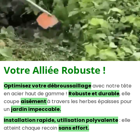
Votre Alliée Robuste !
Optimisez votre débroussaillage
avec notre tête
en acier haut de gamme !
Robuste et durable
, elle
coupe
aisément
à travers les herbes épaisses pour
un
jardin impeccable.
Installation rapide, utilisation polyvalente
: elle
atteint chaque recoin
sans effort.