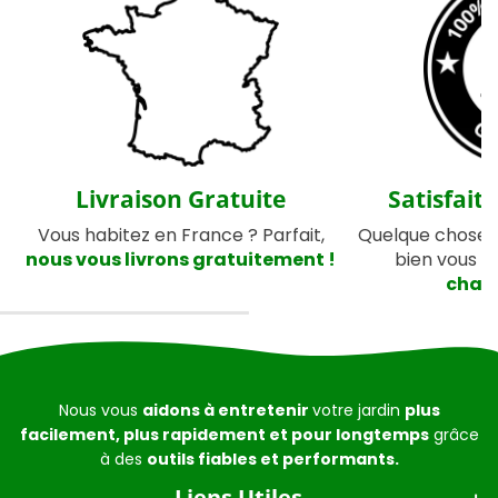
Livraison Gratuite
Satisfait
Vous habitez en France ? Parfait,
Quelque chose 
nous vous livrons gratuitement !
bien vous 
chang
Nous vous
aidons à entretenir
votre jardin
plus
facilement, plus rapidement et pour longtemps
grâce
à des
outils fiables et performants.
Liens Utiles