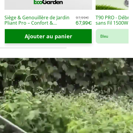
Prix
Siège & Genouillère de Jardin
T90 PRO - Débro
97,99€
habituel
Prix
Pliant Pro – Confort &
67,99€
sans Fil 1500W K
Rangement
soldé
en 1 Coupe-Bor
Ajouter au panier