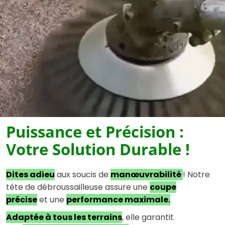
Puissance et Précision :
Votre Solution Durable !
Dites adieu
aux soucis de
manœuvrabilité
! Notre
tête de débroussailleuse assure une
coupe
précise
et une
performance maximale.
Adaptée à tous les terrains
, elle garantit